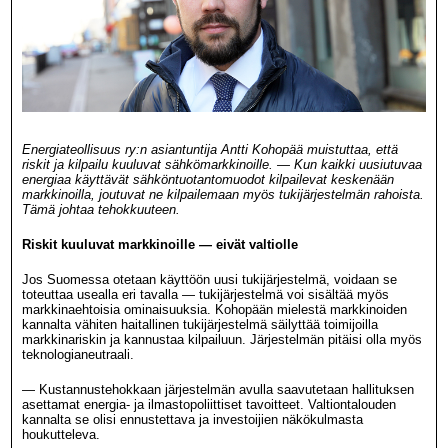
Energiateollisuus ry:n asiantuntija Antti Kohopää muistuttaa, että
riskit ja kilpailu kuuluvat sähkömarkkinoille. — Kun kaikki uusiutuvaa
energiaa käyttävät sähköntuotantomuodot kilpailevat keskenään
markkinoilla, joutuvat ne kilpailemaan myös tukijärjestelmän rahoista.
Tämä johtaa tehokkuuteen.
Riskit kuuluvat markkinoille — eivät valtiolle
Jos Suomessa otetaan käyttöön uusi tukijärjestelmä, voidaan se
toteuttaa usealla eri tavalla — tukijärjestelmä voi sisältää myös
markkinaehtoisia ominaisuuksia. Kohopään mielestä markkinoiden
kannalta vähiten haitallinen tukijärjestelmä säilyttää toimijoilla
markkinariskin ja kannustaa kilpailuun. Järjestelmän pitäisi olla myös
teknologianeutraali.
— Kustannustehokkaan järjestelmän avulla saavutetaan hallituksen
asettamat energia- ja ilmastopoliittiset tavoitteet. Valtiontalouden
kannalta se olisi ennustettava ja investoijien näkökulmasta
houkutteleva.