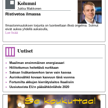
Kolumni
Jukka
Makkonen
Ristivetoa ilmassa
Ilmastonmuutoksen torjunta on luonteeltaan ilkeä ongelma. Solmut
eivät aukea yhdellä aukaisulla,
Lue lisää
Uutiset
»
Maailman ensimmäinen energiasaari
»
Hiilitottumus heitettävä nurkkaan
»
Saksan lisäkantaverkon tarve vain kasvaa
»
Aurinkosähkö kovaan kasvuun tänä vuonna
»
Fortumilta akkujen kierrätyslaitos Ikaalisiin
»
Uusiutuvista EU:n pääsähkönlähde 2020
»
Brittien toinen siirtoyhteys Ranskaan valmis
»
Globaali sähkönkäyttö tuplaksi 2050 mennessä
»
Ydinvoima jakaa taas Ruotsia
»
Portugalissa hiili ulos sähköntuotannosta