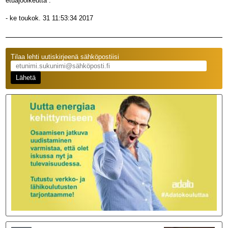
etuajooikeutta .
- ke toukok. 31 11:53:34 2017
Tilaa lehti uutiskirjeenä sähköpostiisi