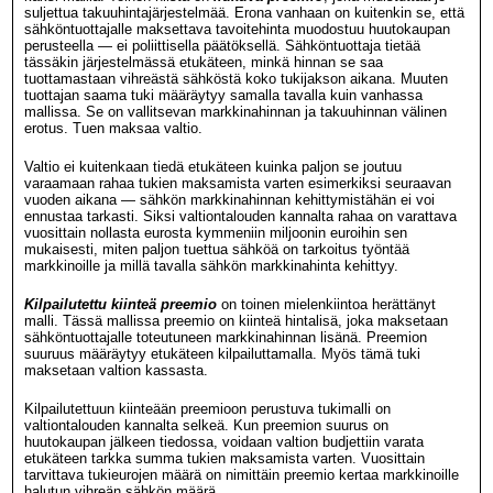
suljettua takuuhintajärjestelmää. Erona vanhaan on kuitenkin se, että
sähköntuottajalle maksettava tavoitehinta muodostuu huutokaupan
perusteella — ei poliittisella päätöksellä. Sähköntuottaja tietää
tässäkin järjestelmässä etukäteen, minkä hinnan se saa
tuottamastaan vihreästä sähköstä koko tukijakson aikana. Muuten
tuottajan saama tuki määräytyy samalla tavalla kuin vanhassa
mallissa. Se on vallitsevan markkinahinnan ja takuuhinnan välinen
erotus. Tuen maksaa valtio.
Valtio ei kuitenkaan tiedä etukäteen kuinka paljon se joutuu
varaamaan rahaa tukien maksamista varten esimerkiksi seuraavan
vuoden aikana — sähkön markkinahinnan kehittymistähän ei voi
ennustaa tarkasti. Siksi valtiontalouden kannalta rahaa on varattava
vuosittain nollasta eurosta kymmeniin miljoonin euroihin sen
mukaisesti, miten paljon tuettua sähköä on tarkoitus työntää
markkinoille ja millä tavalla sähkön markkinahinta kehittyy.
Kilpailutettu kiinteä preemio
on toinen mielenkiintoa herättänyt
malli. Tässä mallissa preemio on kiinteä hintalisä, joka maksetaan
sähköntuottajalle toteutuneen markkinahinnan lisänä. Preemion
suuruus määräytyy etukäteen kilpailuttamalla. Myös tämä tuki
maksetaan valtion kassasta.
Kilpailutettuun kiinteään preemioon perustuva tukimalli on
valtiontalouden kannalta selkeä. Kun preemion suurus on
huutokaupan jälkeen tiedossa, voidaan valtion budjettiin varata
etukäteen tarkka summa tukien maksamista varten. Vuosittain
tarvittava tukieurojen määrä on nimittäin preemio kertaa markkinoille
halutun vihreän sähkön määrä.