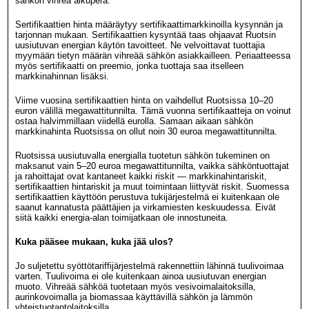
sähkön vihreä alkuperä.
Sertifikaattien hinta määräytyy sertifikaattimarkkinoilla kysynnän ja
tarjonnan mukaan. Sertifikaattien kysyntää taas ohjaavat Ruotsin
uusiutuvan energian käytön tavoitteet. Ne velvoittavat tuottajia
myymään tietyn määrän vihreää sähkön asiakkailleen. Periaatteessa
myös sertifikaatti on preemio, jonka tuottaja saa itselleen
markkinahinnan lisäksi.
Viime vuosina sertifikaattien hinta on vaihdellut Ruotsissa 10–20
euron välillä megawattitunnilta. Tämä vuonna sertifikaatteja on voinut
ostaa halvimmillaan viidellä eurolla. Samaan aikaan sähkön
markkinahinta Ruotsissa on ollut noin 30 euroa megawattitunnilta.
Ruotsissa uusiutuvalla energialla tuotetun sähkön tukeminen on
maksanut vain 5–20 euroa megawattitunnilta, vaikka sähköntuottajat
ja rahoittajat ovat kantaneet kaikki riskit — markkinahintariskit,
sertifikaattien hintariskit ja muut toimintaan liittyvät riskit. Suomessa
sertifikaattien käyttöön perustuva tukijärjestelmä ei kuitenkaan ole
saanut kannatusta päättäjien ja virkamiesten keskuudessa. Eivät
siitä kaikki energia-alan toimijatkaan ole innostuneita.
Kuka pääsee mukaan, kuka jää ulos?
Jo suljetettu syöttötariffijärjestelmä rakennettiin lähinnä tuulivoimaa
varten. Tuulivoima ei ole kuitenkaan ainoa uusiutuvan energian
muoto. Vihreää sähköä tuotetaan myös vesivoimalaitoksilla,
aurinkovoimalla ja biomassaa käyttävillä sähkön ja lämmön
yhteistuotantolaitoksilla.