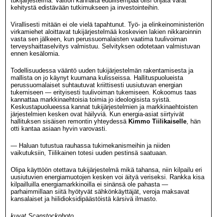
tukijärjestelmä. Valtion kannalta edullisempaa olisi ohjata varat
kehitystä edistävään tutkimukseen ja investointeihin.
Virallisesti mitään ei ole vielä tapahtunut. Työ- ja elinkeinoministeriön
virkamiehet aloittavat tukijärjestelmää koskevien lakien nikkaroinnin
vasta sen jälkeen, kun perussuomalaisten vaatima tuulivoiman
terveyshaittaselvitys valmistuu. Selvityksen odotetaan valmistuvan
ennen kesälomia.
Todellisuudessa vääntö uuden tukijärjestelmän rakentamisesta ja
mallista on jo käynyt kuumana kulisseissa. Hallituspuolueista
perussuomalaiset suhtautuvat kriittisesti uusiutuvan energian
tukemiseen — erityisesti tuulivoiman tukemiseen. Kokoomus taas
kannattaa markkinaehtoisia toimia jo ideologisista syistä.
Keskustapuolueessa kannat tukijärjestelmien ja markkinaehtoisten
järjestelmien kesken ovat häilyviä. Kun energia-asiat siirtyivät
hallituksen sisäisen remontin yhteydessä
Kimmo Tiilikaiselle
, hän
otti kantaa asiaan hyvin varovasti.
— Haluan tutustua rauhassa tukimekanismeihin ja niiden
vaikutuksiin, Tiilikainen totesi uuden pestinsä saatuaan.
Olipa käyttöön otettava tukijärjestelmä mikä tahansa, niin kilpailu eri
uusiutuvien energiamuotojen kesken voi äityä veriseksi. Rankka kisa
kilpailluilla energiamarkkinoilla ei sinänsä ole pahasta —
parhaimmillaan siitä hyötyvät sähkönkäyttäjät, veroja maksavat
kansalaiset ja hiilidioksidipäästöistä kärsivä ilmasto.
kuvat Scanstockphoto