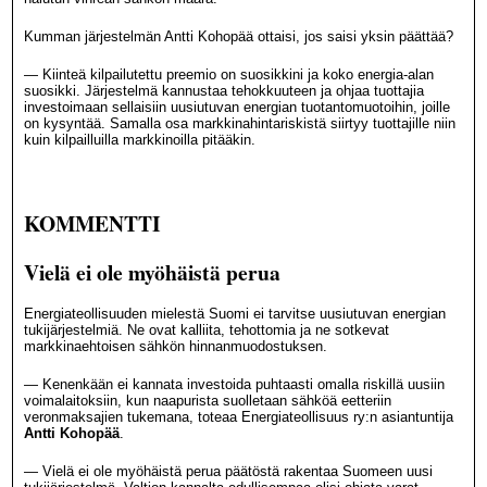
Kumman järjestelmän Antti Kohopää ottaisi, jos saisi yksin päättää?
— Kiinteä kilpailutettu preemio on suosikkini ja koko energia-alan
suosikki. Järjestelmä kannustaa tehokkuuteen ja ohjaa tuottajia
investoimaan sellaisiin uusiutuvan energian tuotantomuotoihin, joille
on kysyntää. Samalla osa markkinahintariskistä siirtyy tuottajille niin
kuin kilpailluilla markkinoilla pitääkin.
KOMMENTTI
Vielä ei ole myöhäistä perua
Energiateollisuuden mielestä Suomi ei tarvitse uusiutuvan energian
tukijärjestelmiä. Ne ovat kalliita, tehottomia ja ne sotkevat
markkinaehtoisen sähkön hinnanmuodostuksen.
— Kenenkään ei kannata investoida puhtaasti omalla riskillä uusiin
voimalaitoksiin, kun naapurista suolletaan sähköä eetteriin
veronmaksajien tukemana, toteaa Energiateollisuus ry:n asiantuntija
Antti Kohopää
.
— Vielä ei ole myöhäistä perua päätöstä rakentaa Suomeen uusi