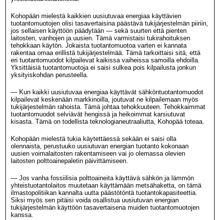
Kohopään mielestä kaikkien uusiutuvaa energiaa käyttävien
tuotantomuotojen olisi tasavertaisina päästävä tukijärjestelmän piiriin,
jos sellaisen käyttöön päädytään — sekä suurten että pienten
laitosten, vanhojen ja uusien. Tämä varmistaisi tukirahoituksen
tehokkaan käytön. Jokaista tuotantomuotoa varten ei kannata
rakentaa omaa erillistä tukijärjestelmää. Tämä tarkoittaisi sitä, että
eri tuotantomuodot kilpailevat kaikissa vaiheissa samoilla ehdoilla.
Yksittäisiä tuotantomuotoja ei saisi sulkea pois kilpailusta jonkun
yksityiskohdan perusteella.
— Kun kaikki uusiutuvaa energiaa käyttävät sähköntuotantomuodot
kilpailevat keskenään markkinoilla, joutuvat ne kilpailemaan myös
tukijärjestelmän rahoista. Tämä johtaa tehokkuuteen. Tehokkaimmat
tuotantomuodot selviävät hengissä ja heikoimmat karsiutuvat
kisasta. Tämä on todellista teknologianeutraaliutta, Kohopää toteaa.
Kohopään mielestä tukia käytettäessä sekään ei saisi olla
olennaista, perustuuko uusiutuvan energian tuotanto kokonaan
uusien voimalaitosten rakentamiseen vai jo olemassa olevien
laitosten polttoainepaletin päivittämiseen.
— Jos vanha fossiilisia polttoaineita käyttävä sähkön ja lämmön
yhteistuotantolaitos muutetaan käyttämään metsähaketta, on tämä
ilmastopolitiikan kannalta uutta päästötöntä tuotantokapasiteettia.
Siksi myös sen pitäisi voida osallistua uusiutuvan energian
tukijärjestelmän käyttöön tasavertaisena muiden tuotantomuotojen
kanssa.