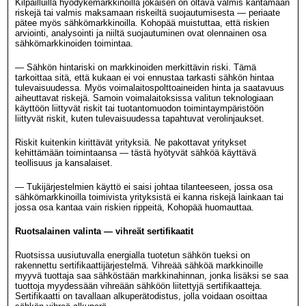
Kilpailluilla hyödykemarkkinoilla jokaisen on oltava valmis kantamaan
riskejä tai valmis maksamaan riskeiltä suojautumisesta — periaate
pätee myös sähkömarkkinoilla. Kohopää muistuttaa, että riskien
arviointi, analysointi ja niiltä suojautuminen ovat olennainen osa
sähkömarkkinoiden toimintaa.
— Sähkön hintariski on markkinoiden merkittävin riski. Tämä
tarkoittaa sitä, että kukaan ei voi ennustaa tarkasti sähkön hintaa
tulevaisuudessa. Myös voimalaitospolttoaineiden hinta ja saatavuus
aiheuttavat riskejä. Samoin voimalaitoksissa valitun teknologiaan
käyttöön liittyvät riskit tai tuotantomuodon toimintaympäristöön
liittyvät riskit, kuten tulevaisuudessa tapahtuvat verolinjaukset.
Riskit kuitenkin kirittävät yrityksiä. Ne pakottavat yritykset
kehittämään toimintaansa — tästä hyötyvät sähköä käyttävä
teollisuus ja kansalaiset.
— Tukijärjestelmien käyttö ei saisi johtaa tilanteeseen, jossa osa
sähkömarkkinoilla toimivista yrityksistä ei kanna riskejä lainkaan tai
jossa osa kantaa vain riskien rippeitä, Kohopää huomauttaa.
Ruotsalainen valinta — vihreät sertifikaatit
Ruotsissa uusiutuvalla energialla tuotetun sähkön tueksi on
rakennettu sertifikaattijärjestelmä. Vihreää sähköä markkinoille
myyvä tuottaja saa sähköstään markkinahinnan, jonka lisäksi se saa
tuottoja myydessään vihreään sähköön liitettyjä sertifikaatteja.
Sertifikaatti on tavallaan alkuperätodistus, jolla voidaan osoittaa