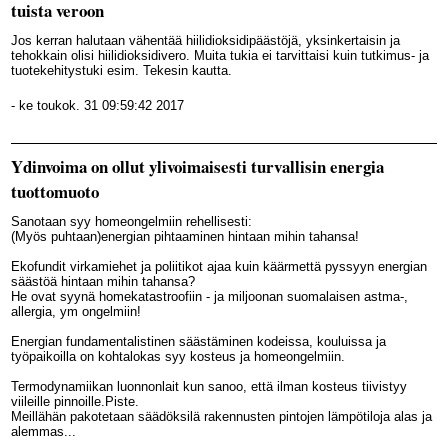
tuista veroon
Jos kerran halutaan vähentää hiilidioksidipäästöjä, yksinkertaisin ja
tehokkain olisi hiilidioksidivero. Muita tukia ei tarvittaisi kuin tutkimus- ja
tuotekehitystuki esim. Tekesin kautta.
- ke toukok. 31 09:59:42 2017
Ydinvoima on ollut ylivoimaisesti turvallisin energia
tuottomuoto
Sanotaan syy homeongelmiin rehellisesti:
(Myös puhtaan)energian pihtaaminen hintaan mihin tahansa!
Ekofundit virkamiehet ja poliitikot ajaa kuin käärmettä pyssyyn energian
säästöä hintaan mihin tahansa?
He ovat syynä homekatastroofiin - ja miljoonan suomalaisen astma-,
allergia, ym ongelmiin!
Energian fundamentalistinen säästäminen kodeissa, kouluissa ja
työpaikoilla on kohtalokas syy kosteus ja homeongelmiin.
Termodynamiikan luonnonlait kun sanoo, että ilman kosteus tiivistyy
viileille pinnoille.Piste.
Meillähän pakotetaan säädöksilä rakennusten pintojen lämpötiloja alas ja
alemmas...