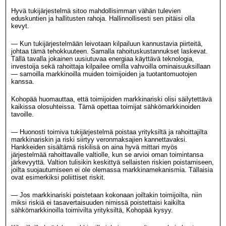
Hyvä tukijärjestelmä sitoo mahdollisimman vähän tulevien
eduskuntien ja hallitusten rahoja. Hallinnollisesti sen pitäisi olla
kevyt.
— Kun tukijärjestelmään leivotaan kilpailuun kannustavia piirteitä,
johtaa tämä tehokkuuteen. Samalla rahoituskustannukset laskevat.
Tällä tavalla jokainen uusiutuvaa energiaa käyttävä teknologia,
investoija sekä rahoittaja kilpailee omilla vahvoilla ominaisuuksillaan
— samoilla markkinoilla muiden toimijoiden ja tuotantomuotojen
kanssa.
Kohopää huomauttaa, että toimijoiden markkinariski olisi säilytettävä
kaikissa olosuhteissa. Tämä opettaa toimijat sähkömarkkinoiden
tavoille.
— Huonosti toimiva tukijärjestelmä poistaa yrityksiltä ja rahoittajilta
markkinariskin ja riski siirtyy veronmaksajien kannettavaksi.
Hankkeiden sisältämä riskilisä on aina hyvä mittari myös
järjestelmää rahoittavalle valtiolle, kun se arvioi oman toimintansa
järkevyyttä. Valtion tulisikin keskittyä sellaisten riskien poistamiseen,
joilta suojautumiseen ei ole olemassa markkinamekanismia. Tällaisia
ovat esimerkiksi poliittiset riskit.
— Jos markkinariski poistetaan kokonaan joiltakin toimijoilta, niin
miksi riskiä ei tasavertaisuuden nimissä poistettaisi kaikilta
sähkömarkkinoilla toimivilta yrityksiltä, Kohopää kysyy.