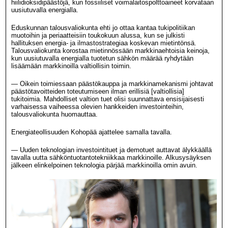
hiilidioksidipäästöjä, kun fossiiliset voimalaitospolttoaineet korvataan
uusiutuvalla energialla.
Eduskunnan talousvaliokunta ehti jo ottaa kantaa tukipolitiikan
muotoihin ja periaatteisiin toukokuun alussa, kun se julkisti
hallituksen energia- ja ilmastostrategiaa koskevan mietintönsä.
Talousvaliokunta korostaa mietinnössään markkinaehtoisia keinoja,
kun uusiutuvalla energialla tuotetun sähkön määrää ryhdytään
lisäämään markkinoilla valtiollisin toimin.
— Oikein toimiessaan päästökauppa ja markkinamekanismi johtavat
päästötavoitteiden toteutumiseen ilman erillisiä [valtiollisia]
tukitoimia. Mahdolliset valtion tuet olisi suunnattava ensisijaisesti
varhaisessa vaiheessa olevien hankkeiden investointeihin,
talousvaliokunta huomauttaa.
Energiateollisuuden Kohopää ajattelee samalla tavalla.
— Uuden teknologian investointituet ja demotuet auttavat älykkäällä
tavalla uutta sähköntuotantotekniikkaa markkinoille. Alkusysäyksen
jälkeen elinkelpoinen teknologia pärjää markkinoilla omin avuin.