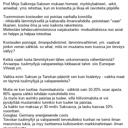
Prof.Mirja Salkinoja-Salosen mukaan homeet, myrkkybakteeri, -arkit,
ameebat, yms rehottaa, kun on kosteutta ja likaa eli ravinteita pöpöille.
Tuommoisen kosteuden voi poistaa vanhalla konstilla:
- riittävällä lämmityksellä ja kattavalla ilmanvaihdolla -poistetaan "vaan"
likainen, kostea ilma ja vesi kaikista rakenteista.
Mielestäni tehdasvalmisteisissa sarjatuotanto- moduulitaloissa nuo asiat
on helppo ja halpaa toteuttaa.
Kosteuden poistajat, ilmanpuhdistimet, lämmönvaihtimet, ym. vaativat
jonkin verran sähköä- so what, mitä on muutama euro kuussa jos terveys
säilyy?
Ketkä vaatii tuota lämmityksen lähes uskonomaista vähentämistä?
Arvaanpa- tuulimyllyjä valopaneeleja lobbaavat tahot- siis Euroopan
Vihreät ym.
Vaikka esim Saksan ja Tanskan päästöt sen kuin lisääntyy - vaikka maat
on täynnä tuulimyllyjä ja valopaneeleita?
Mutta ne kun tuottaa -huonolaatuista - sähköä vain 10-20% osan ajasta.
80% ajasta sähkö tehdään ruskohiilellä tms .
Ja myös kun aurinko paistaa ja tuulee, sillä hiilivoimaloita ei voi
pysäyttää muutamaksi tunniksi kun tuulee tai paistaa.
Ja kaikki tuo maksaa yi 30 mrd/v Saksassa, ja lasku kasvaa 10%
vuosittain.
Googlaa: Germany energiewende costs
Toivotan tuulimyllyt ja valopaneelit tervetulleiksi kunhan ne toimii ilman
massivisia tukia, ja myy tuotteensa kulloisenkiin markkinahintaan- ilman