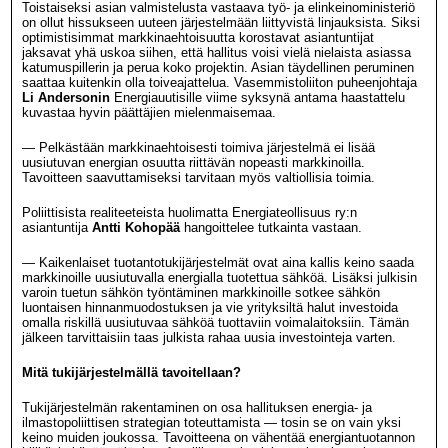
Toistaiseksi asian valmistelusta vastaava työ- ja elinkeinoministeriö
on ollut hissukseen uuteen järjestelmään liittyvistä linjauksista. Siksi
optimistisimmat markkinaehtoisuutta korostavat asiantuntijat
jaksavat yhä uskoa siihen, että hallitus voisi vielä nielaista asiassa
katumuspillerin ja perua koko projektin. Asian täydellinen peruminen
saattaa kuitenkin olla toiveajattelua. Vasemmistoliiton puheenjohtaja
Li Andersonin
Energiauutisille viime syksynä antama haastattelu
kuvastaa hyvin päättäjien mielenmaisemaa.
— Pelkästään markkinaehtoisesti toimiva järjestelmä ei lisää
uusiutuvan energian osuutta riittävän nopeasti markkinoilla.
Tavoitteen saavuttamiseksi tarvitaan myös valtiollisia toimia.
Poliittisista realiteeteista huolimatta Energiateollisuus ry:n
asiantuntija
Antti Kohopää
hangoittelee tutkainta vastaan.
— Kaikenlaiset tuotantotukijärjestelmät ovat aina kallis keino saada
markkinoille uusiutuvalla energialla tuotettua sähköä. Lisäksi julkisin
varoin tuetun sähkön työntäminen markkinoille sotkee sähkön
luontaisen hinnanmuodostuksen ja vie yrityksiltä halut investoida
omalla riskillä uusiutuvaa sähköä tuottaviin voimalaitoksiin. Tämän
jälkeen tarvittaisiin taas julkista rahaa uusia investointeja varten.
Mitä tukijärjestelmällä tavoitellaan?
Tukijärjestelmän rakentaminen on osa hallituksen energia- ja
ilmastopoliittisen strategian toteuttamista — tosin se on vain yksi
keino muiden joukossa. Tavoitteena on vähentää energiantuotannon