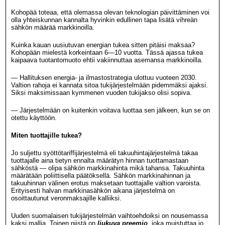
Kohopää toteaa, että olemassa olevan teknologian päivittäminen voi
olla yhteiskunnan kannalta hyvinkin edullinen tapa lisätä vihreän
sähkön määrää markkinoilla.
Kuinka kauan uusiutuvan energian tukea sitten pitäisi maksaa?
Kohopään mielestä korkeintaan 6—10 vuotta. Tässä ajassa tukea
kaipaava tuotantomuoto ehtii vakiinnuttaa asemansa markkinoilla.
— Hallituksen energia- ja ilmastostrategia ulottuu vuoteen 2030.
Valtion rahoja ei kannata sitoa tukijärjestelmään pidemmäksi ajaksi.
Siksi maksimissaan kymmenen vuoden tukijakso olisi sopiva.
— Järjestelmään on kuitenkin voitava luottaa sen jälkeen, kun se on
otettu käyttöön.
Miten tuottajille tukea?
Jo suljettu syöttötariffijärjestelmä eli takuuhintajärjestelmä takaa
tuottajalle aina tietyn ennalta määrätyn hinnan tuottamastaan
sähköstä — olipa sähkön markkinahinta mikä tahansa. Takuuhinta
määrätään poliittisella päätöksellä. Sähkön markkinahinnan ja
takuuhinnan välinen erotus maksetaan tuottajalle valtion varoista.
Erityisesti halvan markkinasähkön aikana järjestelmä on
osoittautunut veronmaksajille kalliiksi.
Uuden suomalaisen tukijärjestelmän vaihtoehdoiksi on nousemassa
kaksi mallia. Toinen niistä on
liukuva preemio
, joka muistuttaa jo