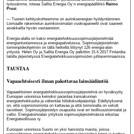
työssämme, toteaa Sallila Energia Oy:n energiapäällikkö
Raimo
Prusi
.
— Tuorein kehityskohteemme on aurinkoenergian hyödyntäminen.
Loimaalle rakennetun aurinkovoimalan vuokrapaneelit ovat saaneet
asiakkailta hyvän vastaanoton.
Energia-alalla on kaksi energiatehokkuussopimusjärjestelmää:
energiantuotannossa ja energiapalveluissa. Sopimusjärjestelmän
toimenpideohjelmiin on tällä hetkellä liittynyt 126 energia-alan
yritystä. Helen Oy ja Sallila Energia Oy palkittiin 15.6.2017 Finlandia-
talolla järjestetyssä Energiatehokkuussopimusten juhlaseminaarissa.
TAUSTAA
Vapaaehtoisesti ilman pakottavaa lainsäädäntöä
Vapaaehtoinen energiatehokkuussopimusjärjestelmä on hyväksytty
Euroopan unionissa keinoksi parantaa kansakunnan
energiatehokkuutta ja vähentää hiilidioksidipäästöjä. Edellytyksenä
on, että sopimistoiminta on kattavaa ja että toiminnalla on selvät
tavoitteet. Sopimusjärjestelyn osapuolia ovat eri teollisuustoimialat ja
valtio. Energiatoimialan yrityksiä sopimusjärjestelmässä edustaa
Energiateollisuus ry.
Euroopan unionissa Suomi on yksi harvoista maista, joissa
vapaaehtoinen energiatehokkuussopimusjärjestelmä toimii ja tuottaa