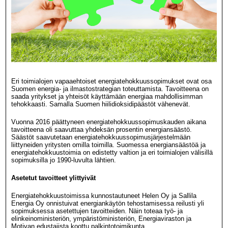
Eri toimialojen vapaaehtoiset energiatehokkuussopimukset ovat osa
Suomen energia- ja ilmastostrategian toteuttamista. Tavoitteena on
saada yritykset ja yhteisöt käyttämään energiaa mahdollisimman
tehokkaasti. Samalla Suomen hiilidioksidipäästöt vähenevät.
Vuonna 2016 päättyneen energiatehokkuussopimuskauden aikana
tavoitteena oli saavuttaa yhdeksän prosentin energiansäästö.
Säästöt saavutetaan energiatehokkuussopimusjärjestelmään
liittyneiden yritysten omilla toimilla. Suomessa energiansäästöä ja
energiatehokkuustoimia on edistetty valtion ja eri toimialojen välisillä
sopimuksilla jo 1990-luvulta lähtien.
Asetetut tavoitteet ylittyivät
Energiatehokkuustoimissa kunnostautuneet Helen Oy ja Sallila
Energia Oy onnistuivat energiankäytön tehostamisessa reilusti yli
sopimuksessa asetettujen tavoitteiden. Näin toteaa työ- ja
elinkeinoministeriön, ympäristöministeriön, Energiaviraston ja
Motivan edustajista koottu palkintotoimikunta.