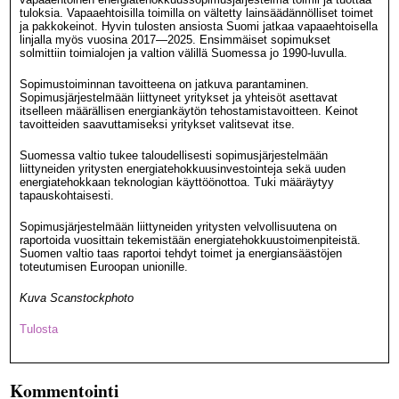
tuloksia. Vapaaehtoisilla toimilla on vältetty lainsäädännölliset toimet
ja pakkokeinot. Hyvin tulosten ansiosta Suomi jatkaa vapaaehtoisella
linjalla myös vuosina 2017—2025. Ensimmäiset sopimukset
solmittiin toimialojen ja valtion välillä Suomessa jo 1990-luvulla.
Sopimustoiminnan tavoitteena on jatkuva parantaminen.
Sopimusjärjestelmään liittyneet yritykset ja yhteisöt asettavat
itselleen määrällisen energiankäytön tehostamistavoitteen. Keinot
tavoitteiden saavuttamiseksi yritykset valitsevat itse.
Suomessa valtio tukee taloudellisesti sopimusjärjestelmään
liittyneiden yritysten energiatehokkuusinvestointeja sekä uuden
energiatehokkaan teknologian käyttöönottoa. Tuki määräytyy
tapauskohtaisesti.
Sopimusjärjestelmään liittyneiden yritysten velvollisuutena on
raportoida vuosittain tekemistään energiatehokkuustoimenpiteistä.
Suomen valtio taas raportoi tehdyt toimet ja energiansäästöjen
toteutumisen Euroopan unionille.
Kuva Scanstockphoto
Tulosta
Kommentointi