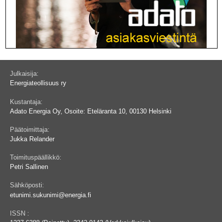
Julkaisija:
Energiateollisuus ry
Kustantaja:
Adato Energia Oy, Osoite: Eteläranta 10, 00130 Helsinki
Päätoimittaja:
Jukka Relander
Toimituspäällikkö:
Petri Sallinen
Sähköposti:
etunimi.sukunimi@energia.fi
ISSN :