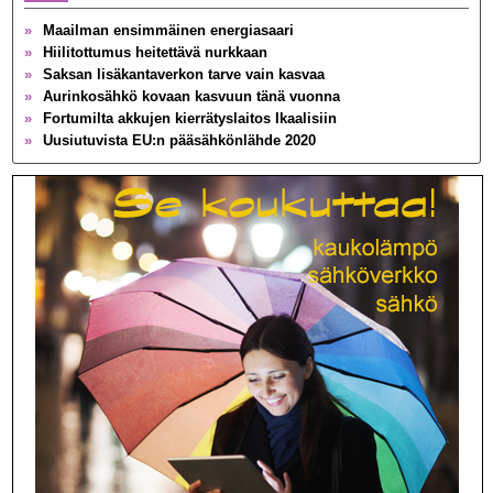
»
Maailman ensimmäinen energiasaari
»
Hiilitottumus heitettävä nurkkaan
»
Saksan lisäkantaverkon tarve vain kasvaa
»
Aurinkosähkö kovaan kasvuun tänä vuonna
»
Fortumilta akkujen kierrätyslaitos Ikaalisiin
»
Uusiutuvista EU:n pääsähkönlähde 2020
»
Brittien toinen siirtoyhteys Ranskaan valmis
»
Globaali sähkönkäyttö tuplaksi 2050 mennessä
»
Ydinvoima jakaa taas Ruotsia
»
Portugalissa hiili ulos sähköntuotannosta