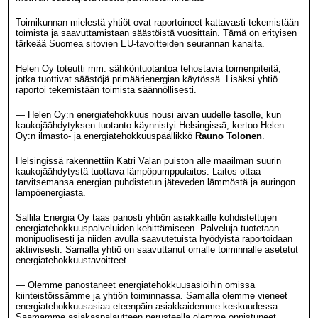
Toimikunnan mielestä yhtiöt ovat raportoineet kattavasti tekemistään
toimista ja saavuttamistaan säästöistä vuosittain. Tämä on erityisen
tärkeää Suomea sitovien EU-tavoitteiden seurannan kanalta.
Helen Oy toteutti mm. sähköntuotantoa tehostavia toimenpiteitä,
jotka tuottivat säästöjä primäärienergian käytössä. Lisäksi yhtiö
raportoi tekemistään toimista säännöllisesti.
— Helen Oy:n energiatehokkuus nousi aivan uudelle tasolle, kun
kaukojäähdytyksen tuotanto käynnistyi Helsingissä, kertoo Helen
Oy:n ilmasto- ja energiatehokkuuspäällikkö
Rauno Tolonen
.
Helsingissä rakennettiin Katri Valan puiston alle maailman suurin
kaukojäähdytystä tuottava lämpöpumppulaitos. Laitos ottaa
tarvitsemansa energian puhdistetun jäteveden lämmöstä ja auringon
lämpöenergiasta.
Sallila Energia Oy taas panosti yhtiön asiakkaille kohdistettujen
energiatehokkuuspalveluiden kehittämiseen. Palveluja tuotetaan
monipuolisesti ja niiden avulla saavutetuista hyödyistä raportoidaan
aktiivisesti. Samalla yhtiö on saavuttanut omalle toiminnalle asetetut
energiatehokkuustavoitteet.
— Olemme panostaneet energiatehokkuusasioihin omissa
kiinteistöissämme ja yhtiön toiminnassa. Samalla olemme vieneet
energiatehokkuusasiaa eteenpäin asiakkaidemme keskuudessa.
Saamamme asiakaspalautteen perusteella olemme onnistuneet