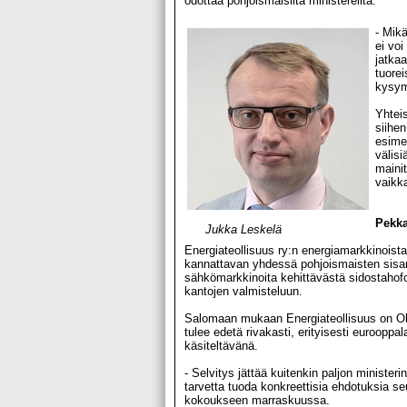
odottaa pohjoismaisilta ministereiltä.
- Mik
ei voi
jatkaa
tuorei
kysym
Yhtei
siihen
esimer
välisi
maini
vaikk
Pekka
Jukka Leskelä
Energiateollisuus ry:n energiamarkkinoist
kannattavan yhdessä pohjoismaisten sisar
sähkömarkkinoita kehittävästä sidostahofo
kantojen valmisteluun.
Salomaan mukaan Energiateollisuus on Oll
tulee edetä rivakasti, erityisesti eurooppa
käsiteltävänä.
- Selvitys jättää kuitenkin paljon minist
tarvetta tuoda konkreettisia ehdotuksia s
kokoukseen marraskuussa.