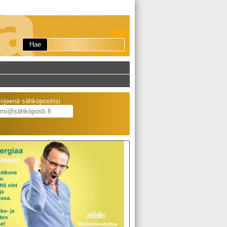
Hae
kirjeenä sähköpostiisi