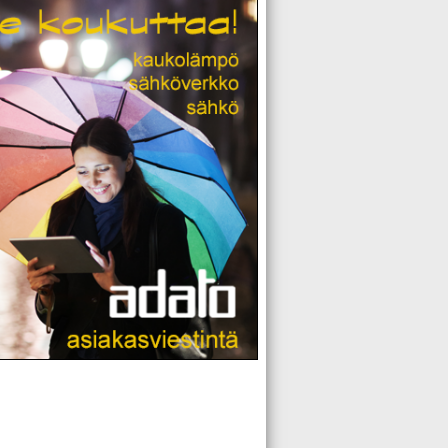
hkönkäyttö tuplaksi 2050 mennessä
akaa taas Ruotsia
 hiili ulos sähköntuotannosta