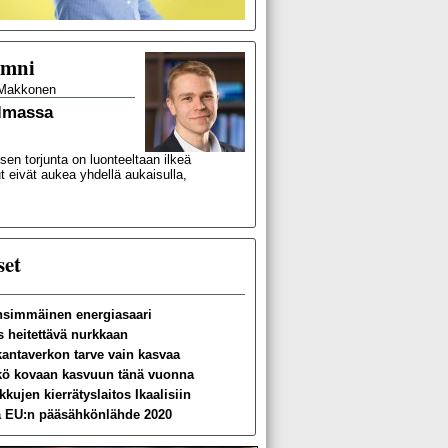
umni
Makkonen
ilmassa
en torjunta on luonteeltaan ilkeä
 eivät aukea yhdellä aukaisulla,
set
simmäinen energiasaari
s heitettävä nurkkaan
kantaverkon tarve vain kasvaa
kö kovaan kasvuun tänä vuonna
kkujen kierrätyslaitos Ikaalisiin
a EU:n pääsähkönlähde 2020
nen siirtoyhteys Ranskaan valmis