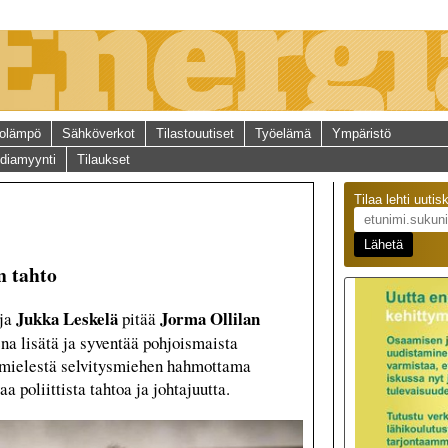
olämpö
Sähköverkot
Tilastouutiset
Työelämä
Ympäristö
diamyynti
Tilaukset
Tilaa lehti uutis
n tahto
Jukka Leskelä
Jorma Ollilan
aja
pitää
na lisätä ja syventää pohjoismaista
 mielestä selvitysmiehen hahmottama
a poliittista tahtoa ja johtajuutta.