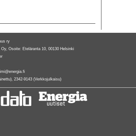
uus ry
 Oy, Osoite: Eteläranta 10, 00130 Helsinki
er
imi@energia.fi
inettu), 2342-9143 (Verkkojulkaisu)