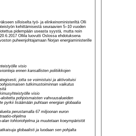
een silloiselta työ- ja elinkeinoministeriltä Olli
yhteistyön kehittämisestä seuraavien 5–10 vuoden
dotettua pidempään useasta syystä, mutta noin
20.6.2017 Ollila luovutti Oslossa ehdotuksena
voston puheenjohtajamaan Norjan energiaministerille
teistyölle visio
iointeja ennen kansallisten politiikkojen
gisesti, jotta se voimistuisi ja aktivoituisi
pohjoismaisen tutkimustoiminnan vaikutus
sitä
kimusyhteistyölle visio
aloitetta pohjoismaisten vahvuusalueiden
te pyrkii lisäämään puhtaan energian globaalia
lueita perustamalla 67 miljoonan euron
traatio-ohjelma
-alan tohtoriohjelma ja muutetaan koeympäristöt
kaisuja globaalisti ja luodaan sen pohjalta