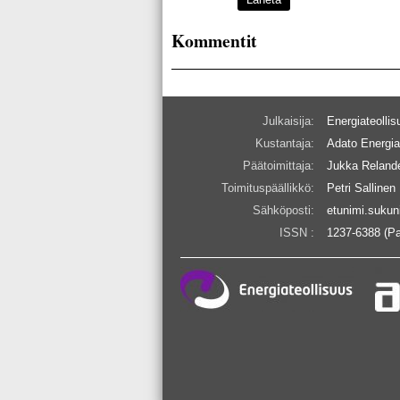
Kommentit
Julkaisija:
Energiateollis
Kustantaja:
Adato Energia
Päätoimittaja:
Jukka Reland
Toimituspäällikkö:
Petri Sallinen
Sähköposti:
etunimi.sukun
ISSN :
1237-6388 (Pa