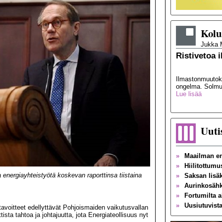
Kol
Jukka
Ristivetoa 
Ilmastonmuutoks
ongelma. Solmut
Lue lisää
Uuti
»
Maailman en
»
Hiilitottumu
a energiayhteistyötä koskevan raporttinsa tiistaina
»
Saksan lisä
»
Aurinkosäh
»
Fortumilta a
»
Uusiutuvist
avoitteet edellyttävät Pohjoismaiden vaikutusvallan
tista tahtoa ja johtajuutta, jota Energiateollisuus nyt
»
Brittien toi