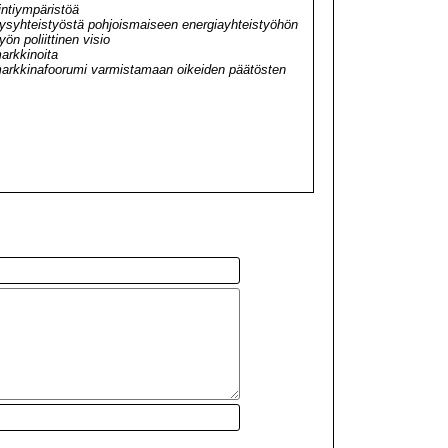
intiympäristöä
tysyhteistyöstä pohjoismaiseen energiayhteistyöhön
n poliittinen visio
arkkinoita
arkkinafoorumi varmistamaan oikeiden päätösten