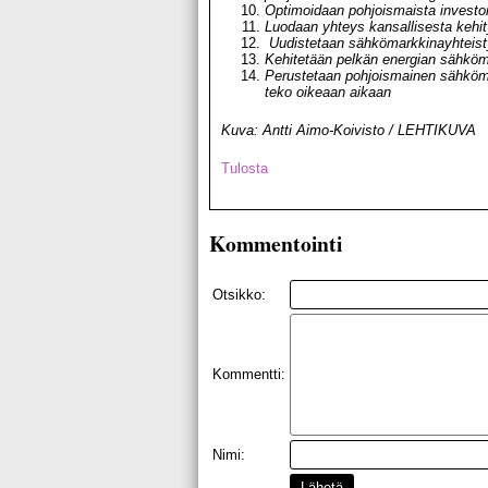
Optimoidaan pohjoismaista investo
Luodaan yhteys kansallisesta kehi
Uudistetaan sähkömarkkinayhteistyö
Kehitetään pelkän energian sähköm
Perustetaan pohjoismainen sähköm
teko oikeaan aikaan
Kuva: Antti Aimo-Koivisto / LEHTIKUVA
Tulosta
Kommentointi
Otsikko:
Kommentti:
Nimi:
Lähetä