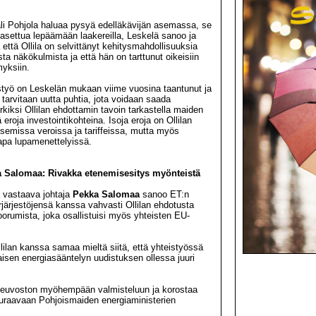
»
Globaali sä
»
Ydinvoima j
äli Pohjola haluaa pysyä edelläkävijän asemassa, se
»
Portugalissa
 asettua lepäämään laakereilla, Leskelä sanoo ja
 että Ollila on selvittänyt kehitysmahdollisuuksia
sta näkökulmista ja että hän on tarttunut oikeisiin
yksiin.
styö on Leskelän mukaan viime vuosina taantunut ja
 tarvitaan uutta puhtia, jota voidaan saada
kiksi Ollilan ehdottamin tavoin tarkastella maiden
ä eroja investointikohteina. Isoja eroja on Ollilan
tsemissa veroissa ja tariffeissa, mutta myös
apa lupamenettelyissä.
 Salomaa: Rivakka etenemisesitys myönteistä
a vastaava johtaja
Pekka Salomaa
sanoo ET:n
järjestöjensä kanssa vahvasti Ollilan ehdotusta
orumista, joka osallistuisi myös yhteisten EU-
ilan kanssa samaa mieltä siitä, että yhteistyössä
laisen energiasääntelyn uudistuksen ollessa juuri
erineuvoston myöhempään valmisteluun ja korostaa
euraavaan Pohjoismaiden energiaministerien