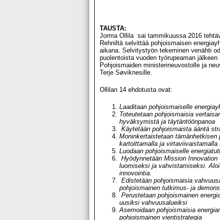
TAUSTA:
Jorma Ollila sai tammikuussa 2016 tehtäväks
Rehniltä selvittää pohjoismaisen energia
aikana. Selvitystyön tekeminen venähti o
puolentoista vuoden työrupeaman jälkeen 
Pohjoismaiden ministerineuvostolle ja neu
Terje Søviknesille.
Ollilan 14 ehdotusta ovat:
Laaditaan pohjoismaiselle energiayh
Toteutetaan pohjoismaisia vertaisarv
hyväksymistä ja täytäntöönpanoa
Käytetään pohjoismaista ääntä strate
Moninkertaistetaan tämänhetkisen 
kartoittamalla ja virtaviivaistamalla 
Luodaan pohjoismaiselle energiatut
Hyödynnetään Mission Innovation -
luomiseksi ja vahvistamiseksi. Aloi
innovointia.
Edistetään pohjoismaisia vahvuusa
pohjoismainen tutkimus- ja demons
Perustetaan pohjoismainen energia
uusiksi vahvuusalueiksi
Asemoidaan pohjoismaisia energiarat
pohjoismainen vientistrategia