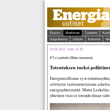
Etusivu
Markkinat
Tuotanto
Kauk
Uraputkessa
Uutiset
Kolumnit
Me
20.06.2017, kello 15.30
ET:n Leskelä Ollilan teeseistä:
Toteutuksen tueksi poliittine
Energiateollisuus ry:n toimitusjoht
selvitystä varteenotettavana askelee
energiayhteistyötä. Mutta Leskelän
yhteinen visio ei toteudu ilman vahva