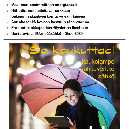
»
Maailman ensimmäinen energiasaari
»
Hiilitottumus heitettävä nurkkaan
»
Saksan lisäkantaverkon tarve vain kasvaa
»
Aurinkosähkö kovaan kasvuun tänä vuonna
»
Fortumilta akkujen kierrätyslaitos Ikaalisiin
»
Uusiutuvista EU:n pääsähkönlähde 2020
»
Brittien toinen siirtoyhteys Ranskaan valmis
»
Globaali sähkönkäyttö tuplaksi 2050 mennessä
»
Ydinvoima jakaa taas Ruotsia
»
Portugalissa hiili ulos sähköntuotannosta