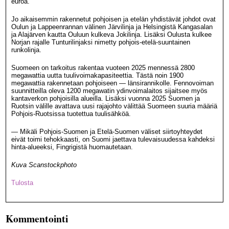
euroa.
Jo aikaisemmin rakennetut pohjoisen ja etelän yhdistävät johdot ovat
Oulun ja Lappeenrannan välinen Järvilinja ja Helsingistä Kangasalan
ja Alajärven kautta Ouluun kulkeva Jokilinja. Lisäksi Oulusta kulkee
Norjan rajalle Tunturilinjaksi nimetty pohjois-etelä-suuntainen
runkolinja.
Suomeen on tarkoitus rakentaa vuoteen 2025 mennessä 2800
megawattia uutta tuulivoimakapasiteettia. Tästä noin 1900
megawattia rakennetaan pohjoiseen — länsirannikolle. Fennovoiman
suunnitteilla oleva 1200 megawatin ydinvoimalaitos sijaitsee myös
kantaverkon pohjoisilla alueilla. Lisäksi vuonna 2025 Suomen ja
Ruotsin välille avattava uusi rajajohto välittää Suomeen suuria määriä
Pohjois-Ruotsissa tuotettua tuulisähköä.
— Mikäli Pohjois-Suomen ja Etelä-Suomen väliset siirtoyhteydet
eivät toimi tehokkaasti, on Suomi jaettava tulevaisuudessa kahdeksi
hinta-alueeksi, Fingrigistä huomautetaan.
Kuva Scanstockphoto
Tulosta
Kommentointi