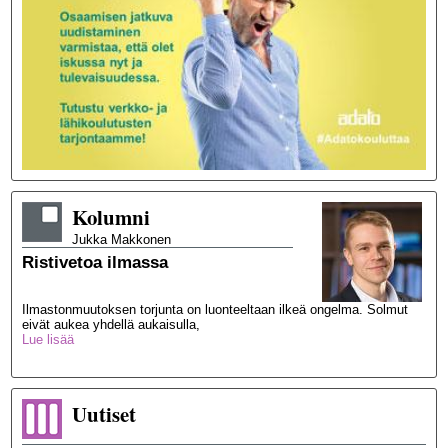
Kolumni
Jukka
Makkonen
Ristivetoa ilmassa
Ilmastonmuutoksen torjunta on luonteeltaan ilkeä ongelma. Solmut
eivät aukea yhdellä aukaisulla,
Lue lisää
Uutiset