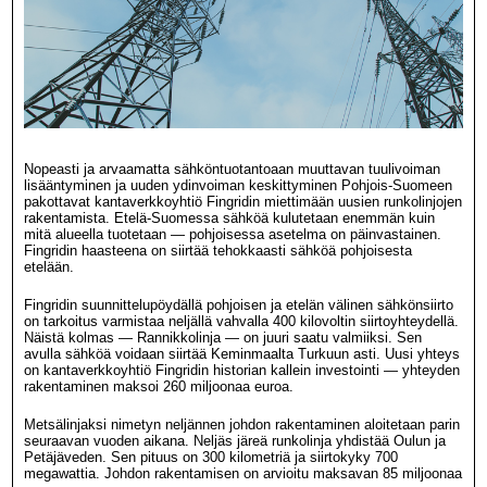
Nopeasti ja arvaamatta sähköntuotantoaan muuttavan tuulivoiman
lisääntyminen ja uuden ydinvoiman keskittyminen Pohjois-Suomeen
pakottavat kantaverkkoyhtiö Fingridin miettimään uusien runkolinjojen
rakentamista. Etelä-Suomessa sähköä kulutetaan enemmän kuin
mitä alueella tuotetaan — pohjoisessa asetelma on päinvastainen.
Fingridin haasteena on siirtää tehokkaasti sähköä pohjoisesta
etelään.
Fingridin suunnittelupöydällä pohjoisen ja etelän välinen sähkönsiirto
on tarkoitus varmistaa neljällä vahvalla 400 kilovoltin siirtoyhteydellä.
Näistä kolmas — Rannikkolinja — on juuri saatu valmiiksi. Sen
avulla sähköä voidaan siirtää Keminmaalta Turkuun asti. Uusi yhteys
on kantaverkkoyhtiö Fingridin historian kallein investointi — yhteyden
rakentaminen maksoi 260 miljoonaa euroa.
Metsälinjaksi nimetyn neljännen johdon rakentaminen aloitetaan parin
seuraavan vuoden aikana. Neljäs järeä runkolinja yhdistää Oulun ja
Petäjäveden. Sen pituus on 300 kilometriä ja siirtokyky 700
megawattia. Johdon rakentamisen on arvioitu maksavan 85 miljoonaa